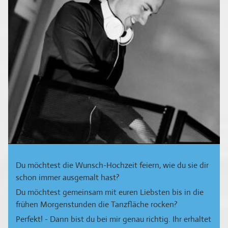
Du möchtest die Wunsch-Hochzeit feiern, wie du sie dir
schon immer ausgemalt hast?
Du möchtest gemeinsam mit euren Liebsten bis in die
frühen Morgenstunden die Tanzfläche rocken?
Perfekt! - Dann bist du bei mir genau richtig. Ihr erhaltet